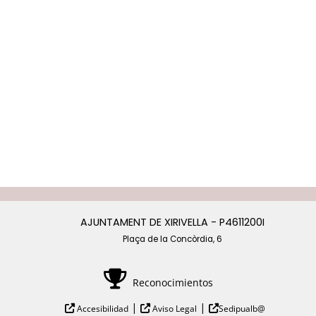
AJUNTAMENT DE XIRIVELLA - P4611200I
Plaça de la Concòrdia, 6
Reconocimientos
|
|
Accesibilidad
Aviso Legal
Sedipualb@