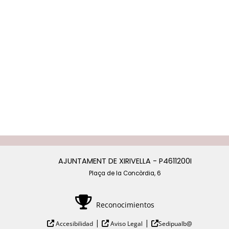
AJUNTAMENT DE XIRIVELLA - P4611200I
Plaça de la Concòrdia, 6
Reconocimientos
|
|
Accesibilidad
Aviso Legal
Sedipualb@